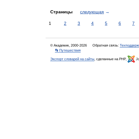
Страницы
следующая
→
1
2
3
4
5
6
7
© Академик, 2000-2026
Обратная связь:
Техподдерж
👣 Путешествия
Экспорт словарей на сайты
, сделанные на PHP,
Jo