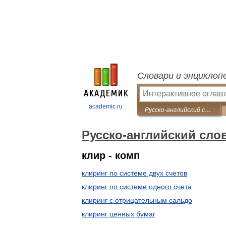
Словари и энциклоп
academic.ru
Русско-английский словарь по экономии
Русско-английский сло
клир - комп
клиринг по системе двух счетов
клиринг по системе одного счета
клиринг с отрицательным сальдо
клиринг ценных бумаг