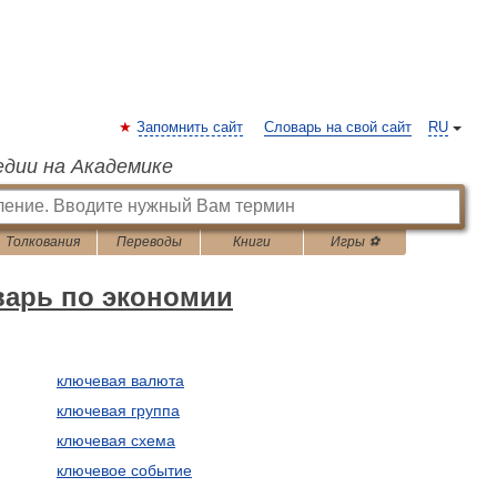
Запомнить сайт
Словарь на свой сайт
RU
едии на Академике
Толкования
Переводы
Книги
Игры ⚽
варь по экономии
ключевая валюта
ключевая группа
ключевая схема
ключевое событие