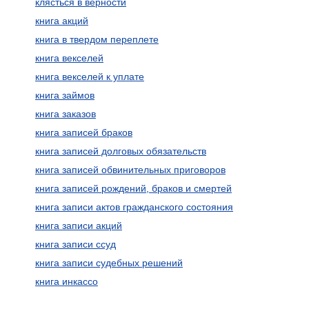
клясться в верности
книга акций
книга в твердом переплете
книга векселей
книга векселей к уплате
книга займов
книга заказов
книга записей браков
книга записей долговых обязательств
книга записей обвинительных приговоров
книга записей рождений, браков и смертей
книга записи актов гражданского состояния
книга записи акций
книга записи ссуд
книга записи судебных решений
книга инкассо