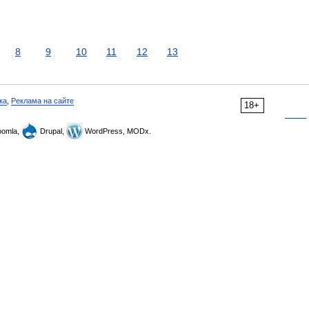
8
9
10
11
12
13
ка
,
Реклама на сайте
18+
omla,
Drupal,
WordPress, MODx.